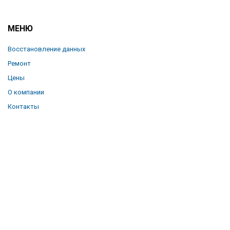
МЕНЮ
Восстановление данных
Ремонт
Цены
О компании
Контакты
Отзывы
Блог
КОНТАКТЫ
+7 (3822) 21–41–63
+7 (913) 102–87–46
datacentertomsk@mail.ru