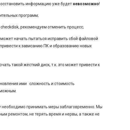
 восстановить информацию уже будет
невозможно
!
нительных программ;
я
checkdisk
, рекомендуем отменить процесс;
а может начать пытаться исправить сбой файловой
 привести к зависанию ПК и образованию новых
ать такой жёсткий диск, т.к. это может привести к
ановления ими
сложность и стоимость
зможным.
му необходимо принимать меры заблаговременно. Мы
ым ремонтом, не терять время и нервы, а также не