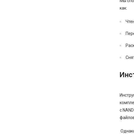
Мы спо
как:
Чте
Пер
Рас
Снят
Инс
Инстру
комплек
с NAND
файлов
Однако