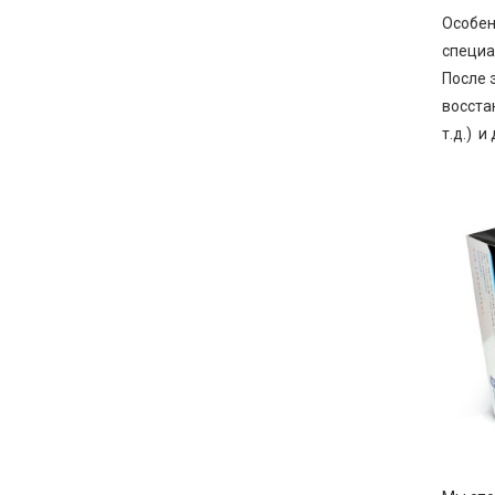
Особен
специа
После 
восста
т.д.) и