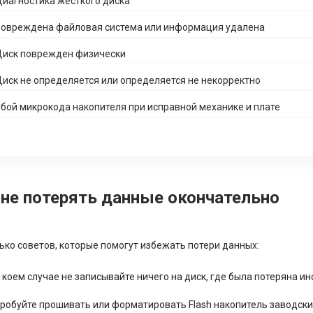
иагностика жесткого диска
овреждена файловая система или информация удалена
иск поврежден физически
иск не определяется или определяется не некорректно
бой микрокода накопителя при исправной механике и плате
 не потерять данные окончательно
ько советов, которые помогут избежать потери данных:
 коем случае не записывайте ничего на диск, где была потеряна 
пробуйте прошивать или форматировать Flash накопитель заводским