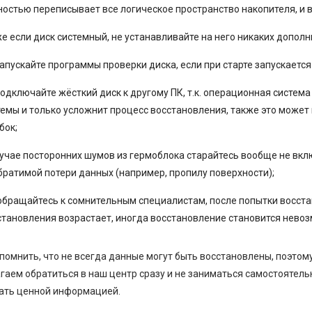
ностью переписывает все логическое пространство накопителя, и
е если диск системный, не устанавливайте на него никаких допол
запускайте программы проверки диска, если при старте запускаетс
подключайте жёсткий диск к другому ПК, т.к. операционная систем
темы и только усложнит процесс восстановления, также это может
бок;
учае посторонних шумов из гермоблока старайтесь вообще не включ
братимой потери данных (например, пропилу поверхности);
обращайтесь к сомнительным специалистам, после попытки восст
становления возрастает, иногда восстановление становится нево
помнить, что не всегда данные могут быть восстановлены, поэто
гаем обратиться в наш центр сразу и не заниматься самостоятельн
ать ценной информацией.